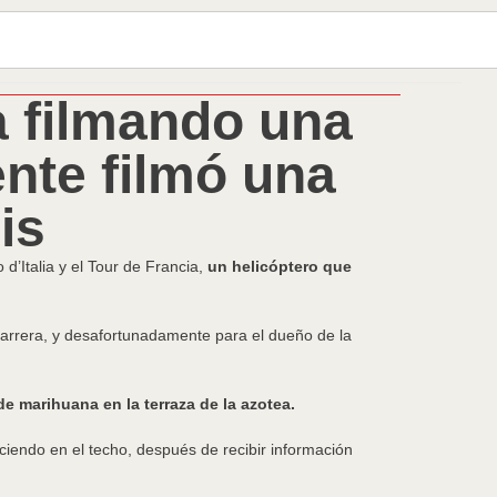
a filmando una
nte filmó una
is
 d’Italia y el Tour de Francia,
un helicóptero que
a carrera, y desafortunadamente para el dueño de la
e marihuana en la terraza de la azotea.
ciendo en el techo, después de recibir información