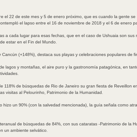
e el 22 de este mes y 5 de enero próximo, que es cuando la gente se mo
 contempló el lapso entre el 16 de noviembre de 2018 y el 6 de enero p
istas a cada lugar para esas fechas, que en el caso de Ushuaia son su
de estar en el Fin del Mundo.
 Cancún (+148%), destaca sus playas y celebraciones populares de fi
de lagos y montañas, el aire puro y la gastronomía patagónica, en tan
tividades.
 de 118% de búsquedas de Rio de Janeiro su gran fiesta de Reveillon e
las visitas al Pelourinho, Patrimonio de la Humanidad.
 hizo un 90% (con la salvedad mencionada), la guía señala como atrac
a interanual de búsquedas de 84%, con sus cataratas -Patrimonio de la 
en un ambiente selvático.