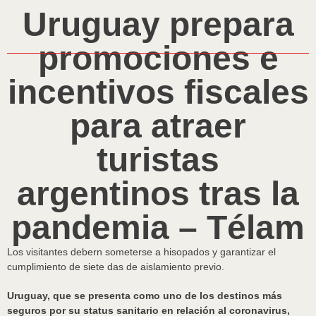
Uruguay prepara
promociones e
incentivos fiscales
para atraer
turistas
argentinos tras la
pandemia – Télam
Los visitantes debern someterse a hisopados y garantizar el
cumplimiento de siete das de aislamiento previo.
Uruguay, que se presenta como uno de los destinos más
seguros por su status sanitario en relación al coronavirus,