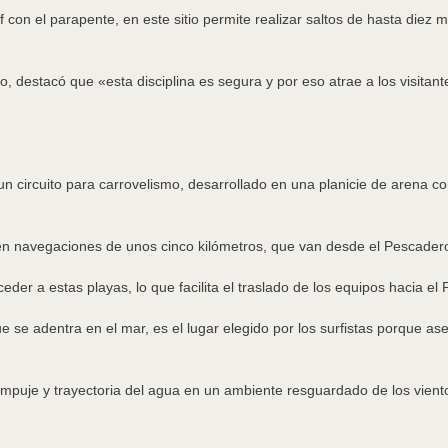
 con el parapente, en este sitio permite realizar saltos de hasta diez 
to, destacó que «esta disciplina es segura y por eso atrae a los visitan
un circuito para carrovelismo, desarrollado en una planicie de arena 
en navegaciones de unos cinco kilómetros, que van desde el Pescadero
der a estas playas, lo que facilita el traslado de los equipos hacia el
 se adentra en el mar, es el lugar elegido por los surfistas porque as
uje y trayectoria del agua en un ambiente resguardado de los vientos,