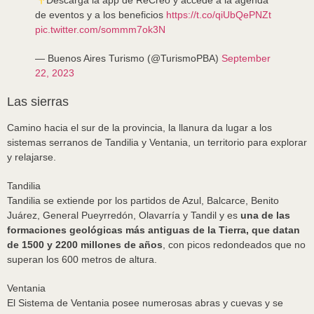
Descargá la app de ReCreo y accedé a la agenda
de eventos y a los beneficios
https://t.co/qiUbQePNZt
pic.twitter.com/sommm7ok3N
— Buenos Aires Turismo (@TurismoPBA)
September
22, 2023
Las sierras
Camino hacia el sur de la provincia, la llanura da lugar a los
sistemas serranos de Tandilia y Ventania, un territorio para explorar
y relajarse.
Tandilia
Tandilia se extiende por los partidos de Azul, Balcarce, Benito
Juárez, General Pueyrredón, Olavarría y Tandil y es
una de las
formaciones geológicas más antiguas de la Tierra, que datan
de 1500 y 2200 millones de años
, con picos redondeados que no
superan los 600 metros de altura.
Ventania
El Sistema de Ventania posee numerosas abras y cuevas y se