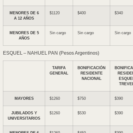
MENORES DE 6
$1120
$400
$340
A 12 AÑOS
MENORES DE 5
Sin cargo
Sin cargo
Sin cargo
AÑOS
ESQUEL – NAHUEL PAN (Pesos Argentinos)
TARIFA
BONIFICACIÓN
BONIFIC
GENERAL
RESIDENTE
RESIDE
NACIONAL
ESQUE
TREVE
MAYORES
$1260
$750
$390
JUBILADOS Y
$1260
$530
$390
UNIVERSITARIOS
MENORES DE 6
$1260
$450
$390