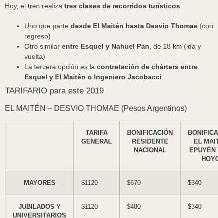
Hoy, el tren realiza
tres clases de recorridos turísticos
.
Uno que parte
desde El Maitén hasta Desvío Thomae
(con
regreso)
Otro similar
entre Esquel y Nahuel Pan
, de 18 km (ida y
vuelta)
La tercera opción es la
contratación de chárters entre
Esquel y El Maitén o Ingeniero Jacobacci
.
TARIFARIO para este 2019
EL MAITÉN – DESVIO THOMAE (Pesos Argentinos)
TARIFA
BONIFICACIÓN
BONIFIC
GENERAL
RESIDENTE
EL MAI
NACIONAL
EPUYÉN 
HOY
MAYORES
$1120
$670
$340
JUBILADOS Y
$1120
$480
$340
UNIVERSITARIOS