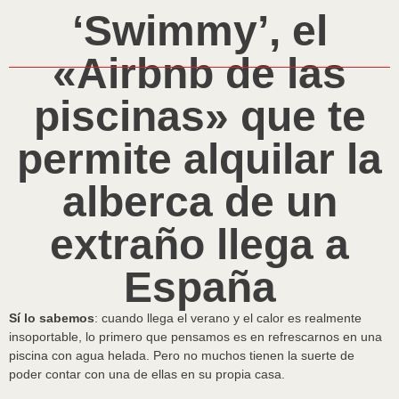
‘Swimmy’, el
«Airbnb de las
piscinas» que te
permite alquilar la
alberca de un
extraño llega a
España
Sí lo sabemos
: cuando llega el verano y el calor es realmente
insoportable, lo primero que pensamos es en refrescarnos en una
piscina con agua helada. Pero no muchos tienen la suerte de
poder contar con una de ellas en su propia casa.