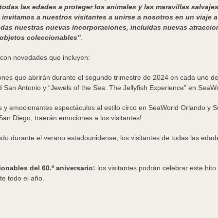
 todas las edades a proteger los animales y las maravillas salvaj
, invitamos a nuestros visitantes a unirse a nosotros en un viaje
todas nuestras nuevas incorporaciones, incluidas nuevas atraccio
 objetos coleccionables”
.
á con novedades que incluyen:
nes que abrirán durante el segundo trimestre de 2024 en cada uno de
 San Antonio y “Jewels of the Sea: The Jellyfish Experience” en SeaW
 y emocionantes espectáculos al estilo circo en SeaWorld Orlando y 
an Diego, traerán emociones a los visitantes!
o durante el verano estadounidense, los visitantes de todas las edades
nables del 60.º aniversario:
los visitantes podrán celebrar este hit
te todo el año.