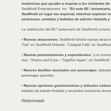
inmersivas que ayuden a inspirar a los visitantes de
SeaWorld Entertainment, Inc.
“En este 60.º aniversario
SeaWorld un lugar tan especial, mientras exploran 
exclusivas, comidas y bebidas de edición limitada y
La celebración del 60.º aniversario de SeaWorld contar
•
Nuevas atracciones:
SeaWorld tendrá nuevas atraccio
Trek” en SeaWorld Orlando, “Catapult Falls” en SeaWorld
•
Nuevas presentaciones y espectáculos:
¡Los nuevos
vivo, “Shamu and Crew – Together Again”, en SeaWorld S
•
Nuevos desfiles musicales con personajes:
debutand
personajes queridos.
•
Nuevas opciones gastronómicas y artículos coleccio
bebidas de edición limitada y recuerdos exclusivos duran
Relacionado