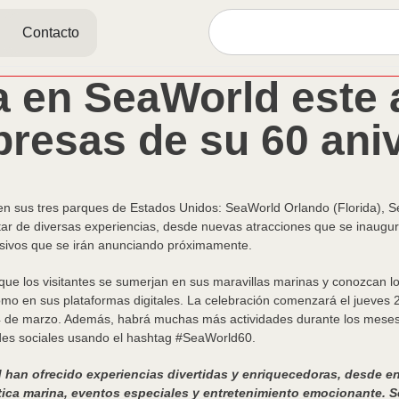
Contacto
a en SeaWorld este
presas de su 60 ani
o en sus tres parques de Estados Unidos: SeaWorld Orlando (Florida), 
frutar de diversas experiencias, desde nuevas atracciones que se inaug
lusivos que se irán anunciando próximamente.
que los visitantes se sumerjan en sus maravillas marinas y conozcan l
como en sus plataformas digitales. La celebración comenzará el jueves
4 de marzo. Además, habrá muchas más actividades durante los meses 
des sociales usando el hashtag #SeaWorld60.
ld han ofrecido experiencias divertidas y enriquecedoras, desde
ica marina, eventos especiales y entretenimiento emocionante. 