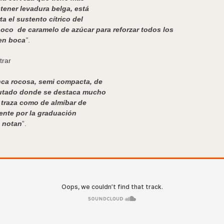
tener levadura belga, está
a el sustento cítrico del
oco de caramelo de azúcar para reforzar todos los
 en boca
”
.
trar
ca rocosa, semi compacta, de
rutado donde se destaca mucho
 traza como de almíbar de
tente por la graduación
e notan
”.