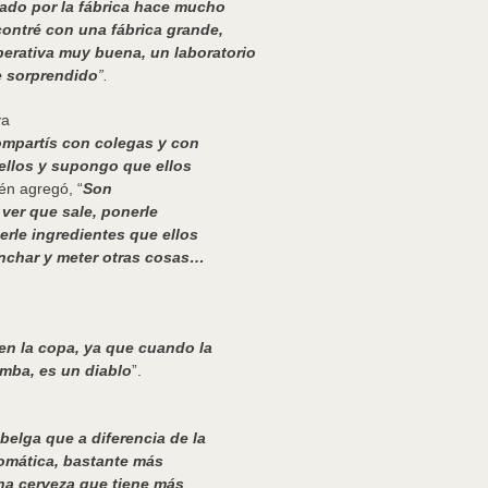
ado por la fábrica hace mucho
ontré con una fábrica grande,
erativa muy buena, un laboratorio
e sorprendido
”.
va
ompartís con colegas y con
ellos y supongo que ellos
én agregó, “
Son
 ver que sale, ponerle
erle ingredientes que ellos
inchar y meter otras cosas…
 en la copa, ya que cuando la
mba, es un diablo
”.
belga que a diferencia de la
romática, bastante más
una cerveza que tiene más