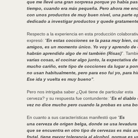
que me llevé una gran sorpresa porque yo había pas
tiempo, cuando era más pequeña. Pero ahora me enc
con unos productos de muy buen nivel, una parte op
dedicado a investigar productos y quede gratament
Respecto a la experiencia en esta producción colaborati
expresó:
“
En estas cocciones se la pasa muy bien, c
amigos, es un momento único. Yo voy y aprendo de 
habrán aprendido algo de mí también (Risas)
”. Tambi
varias cosas, el cocinar algo junto, la expectativa de
mucho cariño, este tipo de cocciones da lugar a pon
no usan habitualmente, pero para eso fui yo, para h
Ese ida y vuelta es muy bueno”
.
Pero nos intrigaba saber ¿Qué tiene de particular esta
cerveza? y su respuesta fue contundente: “
Es el diablo
vez no dice mucho pero cuando la probas es una bo
En cuanto a sus características manifestó que
“
Es
una cerveza de origen belga, donde se usa levadura 
que se encuentra en otro tipo de cervezas es más a
frutal, tiene mayor tolerancia al alcohol, porque es 