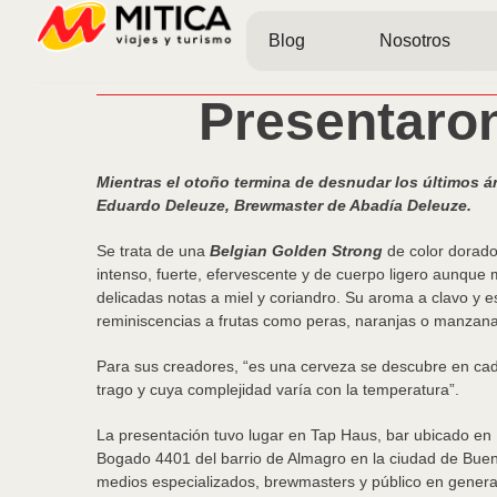
Blog
Nosotros
Presentaro
Mientras el otoño termina de desnudar los últimos ár
Eduardo Deleuze, Brewmaster de Abadía Deleuze.
Se trata de una
Belgian Golden Strong
de color dorad
intenso, fuerte, efervescente y de cuerpo ligero aunque
delicadas notas a miel y coriandro. Su aroma a clavo y es
reminiscencias a frutas como peras, naranjas o manzana
Para sus creadores, “es una cerveza se descubre en ca
trago y cuya complejidad varía con la temperatura”.
La presentación tuvo lugar en Tap Haus, bar ubicado en
Bogado 4401 del barrio de Almagro en la ciudad de Buenos
medios especializados, brewmasters y público en genera