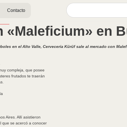
Contacto
n «Maleficium» en B
boles en el Alto Valle, Cervecería Kürüf sale al mercado con Mal
o
 muy compleja, que posee
teres frutados te traerán
s.
da
 Aires. Allí asistieron
l que se acercó a conocer