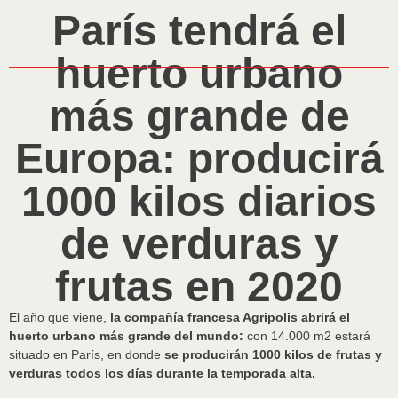
París tendrá el
huerto urbano
más grande de
Europa: producirá
1000 kilos diarios
de verduras y
frutas en 2020
El año que viene,
la compañía francesa Agripolis abrirá el
huerto urbano más grande del mundo:
con 14.000 m2 estará
situado en París, en donde
se producirán 1000 kilos de frutas y
verduras todos los días durante la temporada alta.