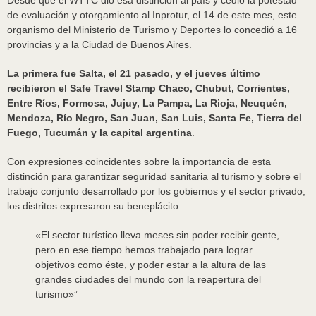
Desde que el WTTC dio esa distinción al país y cedió la potestad
de evaluación y otorgamiento al Inprotur, el 14 de este mes, este
organismo del Ministerio de Turismo y Deportes lo concedió a 16
provincias y a la Ciudad de Buenos Aires.
La primera fue Salta, el 21 pasado, y el jueves último
recibieron el Safe Travel Stamp Chaco, Chubut, Corrientes,
Entre Ríos, Formosa, Jujuy, La Pampa, La Rioja, Neuquén,
Mendoza, Río Negro, San Juan, San Luis, Santa Fe, Tierra del
Fuego, Tucumán y la capital argentina
.
Con expresiones coincidentes sobre la importancia de esta
distinción para garantizar seguridad sanitaria al turismo y sobre el
trabajo conjunto desarrollado por los gobiernos y el sector privado,
los distritos expresaron su beneplácito.
«El sector turístico lleva meses sin poder recibir gente,
pero en ese tiempo hemos trabajado para lograr
objetivos como éste, y poder estar a la altura de las
grandes ciudades del mundo con la reapertura del
turismo»
”