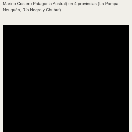
Marino Costero Patagonia Austral) en 4 provincias (La Pampa,
Neuquén, Río Negro y Chubut).