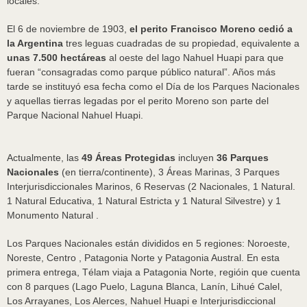
locales.
El 6 de noviembre de 1903,
el perito Francisco Moreno cedió a
la Argentina
tres leguas cuadradas de su propiedad, equivalente a
unas 7.500 hectáreas
al oeste del lago Nahuel Huapi para que
fueran “consagradas como parque público natural”. Años más
tarde se instituyó esa fecha como el Día de los Parques Nacionales
y aquellas tierras legadas por el perito Moreno son parte del
Parque Nacional Nahuel Huapi.
Actualmente, las
49 Áreas Protegidas
incluyen
36 Parques
Nacionales
(en tierra/continente), 3 Áreas Marinas, 3 Parques
Interjurisdiccionales Marinos, 6 Reservas (2 Nacionales, 1 Natural.
1 Natural Educativa, 1 Natural Estricta y 1 Natural Silvestre) y 1
Monumento Natural .
Los Parques Nacionales están divididos en 5 regiones: Noroeste,
Noreste, Centro , Patagonia Norte y Patagonia Austral. En esta
primera entrega, Télam viaja a Patagonia Norte, regióin que cuenta
con 8 parques (Lago Puelo, Laguna Blanca, Lanín, Lihué Calel,
Los Arrayanes, Los Alerces, Nahuel Huapi e Interjurisdiccional