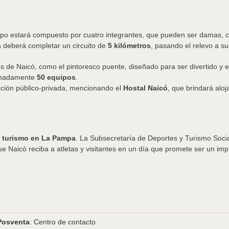
o estará compuesto por cuatro integrantes, que pueden ser damas, cab
 deberá completar un circuito de
5 kilómetros
, pasando el relevo a s
os de Naicó, como el pintoresco puente, diseñado para ser divertido y e
ximadamente
50 equipos
.
ación público-privada, mencionando el
Hostal Naicó
, que brindará alo
el turismo en La Pampa
. La Subsecretaría de Deportes y Turismo Social
 Naicó reciba a atletas y visitantes en un día que promete ser un impuls
Posventa
: Centro de contacto