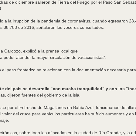
días de diciembre salieron de Tierra del Fuego por el Paso San Sebast
9.
io a la irrupción de la pandemia de coronavirus, cuando egresaron 28
as 38.783 de 2016, señalaron los voceros consultados.
a Cardozo, explicó a la prensa local que
ra poder atender la mayor circulación de vacacionistas”.
n el paso fronterizo se relacionan con la documentación necesaria pa
rte del país se desarrolla “con mucha tranquilidad” y con los “i
s, dijeron fuentes del gobierno de la isla.
ruce por el Estrecho de Magallanes en Bahía Azul, funcionarios detalla
valor del cruce para vehículos particulares ha sufrido aumentos y en 
iaje.
trónicas, sobre todo las afincadas en la ciudad de Río Grande, y la ad