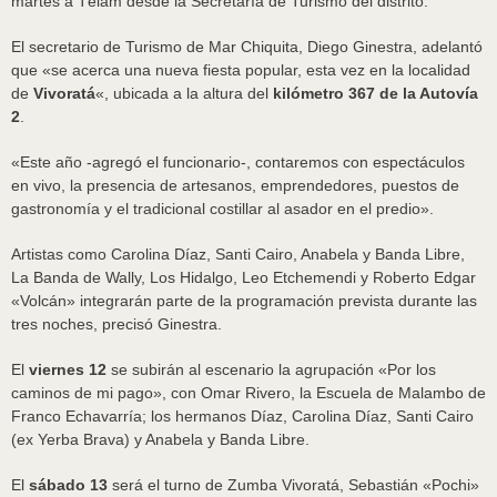
martes a Télam desde la Secretaría de Turismo del distrito.
El secretario de Turismo de Mar Chiquita, Diego Ginestra, adelantó
que «se acerca una nueva fiesta popular, esta vez en la localidad
de
Vivoratá
«, ubicada a la altura del
kilómetro 367 de la Autovía
2
.
«Este año -agregó el funcionario-, contaremos con espectáculos
en vivo, la presencia de artesanos, emprendedores, puestos de
gastronomía y el tradicional costillar al asador en el predio».
Artistas como Carolina Díaz, Santi Cairo, Anabela y Banda Libre,
La Banda de Wally, Los Hidalgo, Leo Etchemendi y Roberto Edgar
«Volcán» integrarán parte de la programación prevista durante las
tres noches, precisó Ginestra.
El
viernes 12
se subirán al escenario la agrupación «Por los
caminos de mi pago», con Omar Rivero, la Escuela de Malambo de
Franco Echavarría; los hermanos Díaz, Carolina Díaz, Santi Cairo
(ex Yerba Brava) y Anabela y Banda Libre.
El
sábado 13
será el turno de Zumba Vivoratá, Sebastián «Pochi»