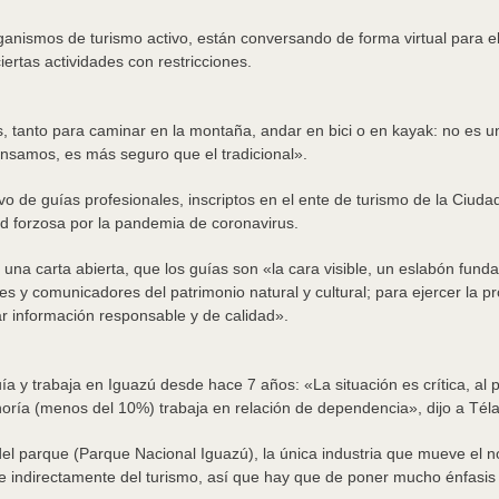
ganismos de turismo activo, están conversando de forma virtual para 
iertas actividades con restricciones.
tanto para caminar en la montaña, andar en bici o en kayak: no es un
pensamos, es más seguro que el tradicional».
tivo de guías profesionales, inscriptos en el ente de turismo de la C
idad forzosa por la pandemia de coronavirus.
na carta abierta, que los guías son «la cara visible, un eslabón fundam
tes y comunicadores del patrimonio natural y cultural; para ejercer la p
r información responsable y de calidad».
a y trabaja en Iguazú desde hace 7 años: «La situación es crítica, al
noría (menos del 10%) trabaja en relación de dependencia», dijo a Tél
del parque (Parque Nacional Iguazú), la única industria que mueve el 
a e indirectamente del turismo, así que hay que de poner mucho énfasis