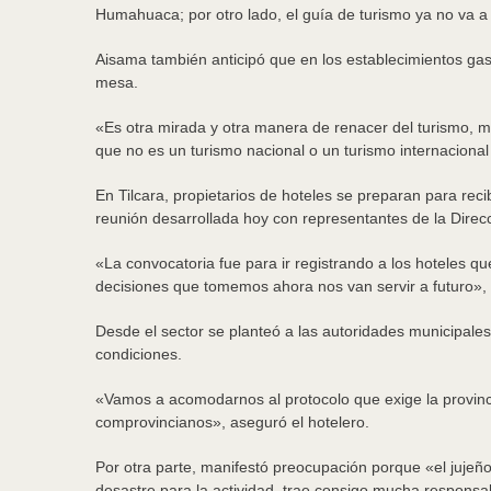
Humahuaca; por otro lado, el guía de turismo ya no va a
Aisama también anticipó que en los establecimientos ga
mesa.
«Es otra mirada y otra manera de renacer del turismo, m
que no es un turismo nacional o un turismo internacional 
En Tilcara, propietarios de hoteles se preparan para recib
reunión desarrollada hoy con representantes de la Direc
«La convocatoria fue para ir registrando a los hoteles qu
decisiones que tomemos ahora nos van servir a futuro»,
Desde el sector se planteó a las autoridades municipales
condiciones.
«Vamos a acomodarnos al protocolo que exige la provinci
comprovincianos», aseguró el hotelero.
Por otra parte, manifestó preocupación porque «el jujeño
desastre para la actividad, trae consigo mucha responsab