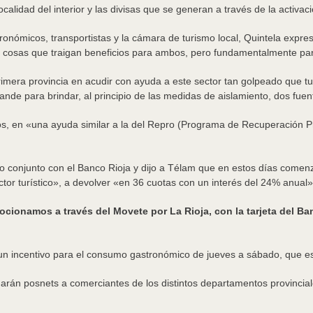
calidad del interior y las divisas que se generan a través de la activa
ronómicos, transportistas y la cámara de turismo local, Quintela expre
s cosas que traigan beneficios para ambos, pero fundamentalmente pa
primera provincia en acudir con ayuda a este sector tan golpeado que 
nde para brindar, al principio de las medidas de aislamiento, dos fuen
s, en «una ayuda similar a la del Repro (Programa de Recuperación Pr
jo conjunto con el Banco Rioja y dijo a Télam que en estos días comen
or turístico», a devolver «en 36 cuotas con un interés del 24% anual»
ionamos a través del Movete por La Rioja, con la tarjeta del Ban
 un incentivo para el consumo gastronómico de jueves a sábado, que e
arán posnets a comerciantes de los distintos departamentos provincial