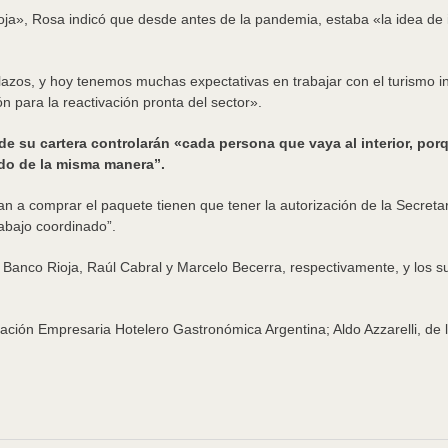
a», Rosa indicó que desde antes de la pandemia, estaba «la idea de inc
azos, y hoy tenemos muchas expectativas en trabajar con el turismo in
para la reactivación pronta del sector».
de su cartera controlarán «cada persona que vaya al interior, po
do de la misma manera”.
n a comprar el paquete tienen que tener la autorización de la Secretar
rabajo coordinado”.
l Banco Rioja, Raúl Cabral y Marcelo Becerra, respectivamente, y los su
eración Empresaria Hotelero Gastronómica Argentina; Aldo Azzarelli, d