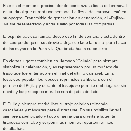
Este es el momento preciso, donde comienza la fiesta del carnaval,
en un ritual que durará una semana. La fiesta del carnaval está en
su apogeo. Transmitido de generación en generación, el «Pujllay»
ya fue desenterrado y anda suelto por todas las comparsas.
El espíritu travieso reinará desde ese fin de semana y está dentro
del cuerpo de quien se atrevió a dejar de lado la rutina, para hacer
de las suyas en la Puna y la Quebrada hasta su entierro.
En ciertos lugares también es llamado “Coludo” pero siempre
simboliza la celebración, y es representado por un muñeco de
trapo que fue enterrado en el final del último carnaval. En la
festividad popular, los deseos reprimidos se liberan, con el
permiso del Pujllay y durante el festejo se permite embriagarse sin
recato y los preceptos morales son dejados de lado.
El Pujllay, siempre tendrá listo su traje colorido utilizando
cascabeles y máscaras para disfrazarse. En sus bolsillos llevará
siempre papel picado y talco o harina para divertir a la gente
tirándose con talco y serpentinas mientras reparten ramitas
de albahaca.