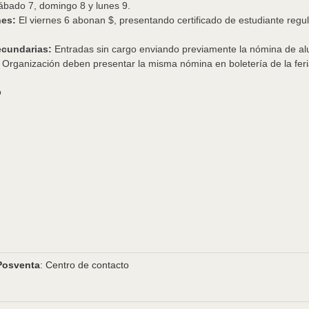
ábado ​7​, domingo 8 y lunes 9.
nes:
El viernes 6 abonan $, presentando certificado de estudiante regul
ecundarias:
Entradas sin cargo enviando previamente la nómina de al
a Organización deben presentar la misma nómina en boletería de la feria
o
Posventa
: Centro de contacto