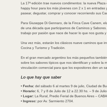
La 17ª edición trae nuevos condimentos: la nueva Plaza d
happy hour para los más jóvenes con 2 x 1 en entradas y
pasear, degustar, comprar y conocer recorriendo sus Ca
Para Giuseppe Di Gennaro, de la Finca Cave Canem, elabo
de una década que participamos de Caminos y Sabores. 
trabajo por pasión que nace de hacer lo que nos gusta y 
Una vez más, estarán los clásicos nueve caminos que invi
Cocina y Turismo y Tradición.
En el gran mercado argentino los más pequeños también 
sobre los sabores típicos que nos identifican y sobre la
vinculación comercial para que los expositores den un sa
Lo que hay
que saber
• Fecha:
del sábado 6 al martes 9 de julio, Ciudad de B
• Horario:
6, 7 y 8 de Julio de 12 a 22.30 hs. – 9 de Juli
•​ Lugar:
La Rural, Predio Ferial de Buenos Aires – CABA
•​ Ingreso:
por Av. Sarmiento 2704.