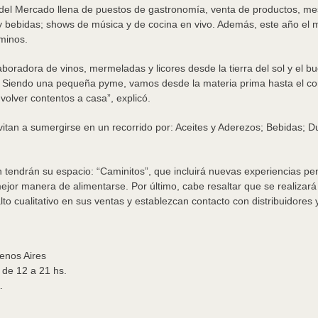
el Mercado llena de puestos de gastronomía, venta de productos, mesas
 bebidas; shows de música y de cocina en vivo. Además, este año el m
minos.
radora de vinos, mermeladas y licores desde la tierra del sol y el bu
Siendo una pequeña pyme, vamos desde la materia prima hasta el co
volver contentos a casa”, explicó.
tan a sumergirse en un recorrido por: Aceites y Aderezos; Bebidas; Dul
tendrán su espacio: “Caminitos”, que incluirá nuevas experiencias pe
 mejor manera de alimentarse. Por último, cabe resaltar que se realizar
lto cualitativo en sus ventas y establezcan contacto con distribuidores
uenos Aires
o de 12 a 21 hs.
.