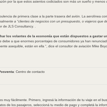
 razón por la que estos asientos codiciados son más un sueño y menos u
ulencia de primera clase a la parte trasera del avión. La aerolínea c
palmente a “clientes de negocios con un presupuesto, o viajeros que 
or de JLS Consultancy. .
har los volantes de la economía que están dispuestos a gastar u
se debe a que enormes porcentajes de consumidores ya han renunciado 
ente asequible, están en ella “, dice el consultor de aviación Mike Boy
Posventa
: Centro de contacto
s muy fácilmente. Primero, ingresá la información de tu viaje en el bu
tos de los pasajeros, seleccioná tu medio de pago y completá la info