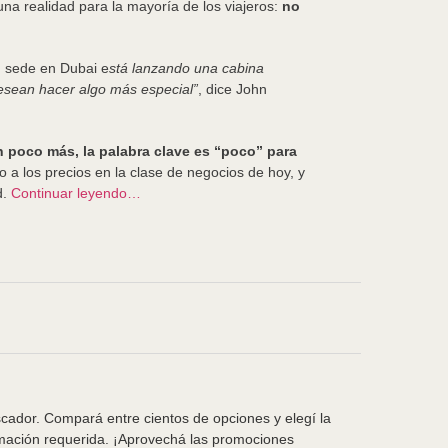
na realidad para la mayoría de los viajeros:
no
on sede en Dubai e
stá lanzando una cabina
desean hacer algo más especial”
, dice John
n poco más, la palabra clave es “poco” para
a los precios en la clase de negocios de hoy, y
d.
Continuar leyendo…
scador. Compará entre cientos de opciones y elegí la
rmación requerida. ¡Aprovechá las promociones