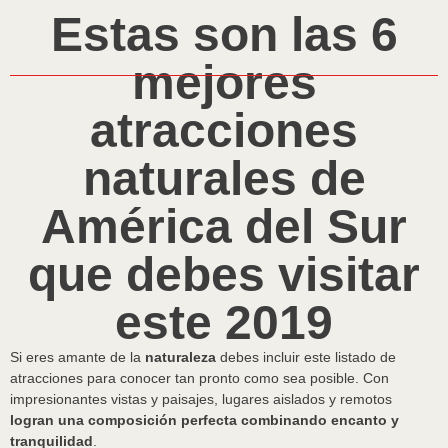
Estas son las 6
mejores
atracciones
naturales de
América del Sur
que debes visitar
este 2019
Si eres amante de la
naturaleza
debes incluir este listado de
atracciones para conocer tan pronto como sea posible. Con
impresionantes vistas y paisajes, lugares aislados y remotos
logran una composición perfecta combinando encanto y
tranquilidad
.