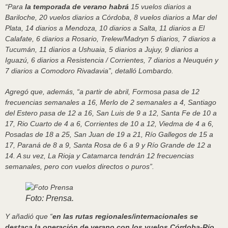
“Para
la temporada de verano habrá
15 vuelos diarios a
Bariloche, 20 vuelos diarios a Córdoba, 8 vuelos diarios a Mar del
Plata, 14 diarios a Mendoza, 10 diarios a Salta, 11 diarios a El
Calafate, 6 diarios a Rosario, Trelew/Madryn 5 diarios, 7 diarios a
Tucumán, 11 diarios a Ushuaia, 5 diarios a Jujuy, 9 diarios a
Iguazú, 6 diarios a Resistencia / Corrientes, 7 diarios a Neuquén y
7 diarios a Comodoro Rivadavia”, detalló Lombardo.
Agregó que, además, “a partir de abril, Formosa pasa de 12
frecuencias semanales a 16, Merlo de 2 semanales a 4, Santiago
del Estero pasa de 12 a 16, San Luis de 9 a 12, Santa Fe de 10 a
17, Rio Cuarto de 4 a 6, Corrientes de 10 a 12, Viedma de 4 a 6,
Posadas de 18 a 25, San Juan de 19 a 21, Río Gallegos de 15 a
17, Paraná de 8 a 9, Santa Rosa de 6 a 9 y Río Grande de 12 a
14. A su vez, La Rioja y Catamarca tendrán 12 frecuencias
semanales, pero con vuelos directos o puros”.
Foto: Prensa.
Y añadió que “
en las rutas regionales/internacionales se
destaca la operación de verano con los vuelos Córdoba-Río