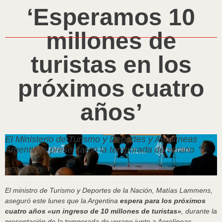
‘Esperamos 10
millones de
turistas en los
próximos cuatro
años’
El Ministerio de Turismo y Deportes y Aerolíneas
Argentinas presentaron la temporada de verano
VER VIDEO
El ministro de Turismo y Deportes de la Nación, Matías Lammens,
aseguró este lunes que la Argentina
espera para los próximos
cuatro años «un ingreso de 10 millones de turistas»
, durante la
presentación de la temporada de verano junto a Aerolíneas