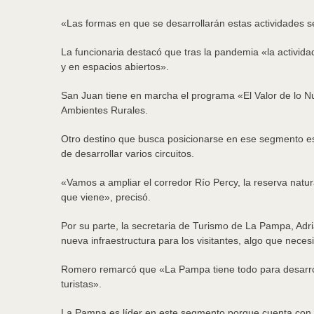
«Las formas en que se desarrollarán estas actividades s
La funcionaria destacó que tras la pandemia «la activid
y en espacios abiertos».
San Juan tiene en marcha el programa «El Valor de lo Nue
Ambientes Rurales.
Otro destino que busca posicionarse en ese segmento es 
de desarrollar varios circuitos.
«Vamos a ampliar el corredor Río Percy, la reserva natu
que viene», precisó.
Por su parte, la secretaria de Turismo de La Pampa, Ad
nueva infraestructura para los visitantes, algo que necesi
Romero remarcó que «La Pampa tiene todo para desarroll
turistas».
La Pampa es líder en este segmento porque cuenta con l