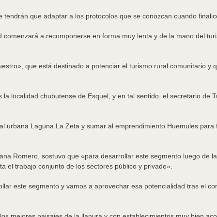
e tendrán que adaptar a los protocolos que se conozcan cuando finalic
ad comenzará a recomponerse en forma muy lenta y de la mano del turis
stro», que está destinado a potenciar el turismo rural comunitario y q
la localidad chubutense de Esquel, y en tal sentido, el secretario de
ral urbana Laguna La Zeta y sumar al emprendimiento Huemules para for
riana Romero, sostuvo que «para desarrollar este segmento luego de l
ta el trabajo conjunto de los sectores público y privado».
ar este segmento y vamos a aprovechar esa potencialidad tras el coro
os mejores paisajes de la llanura y con establecimientos muy bien aco