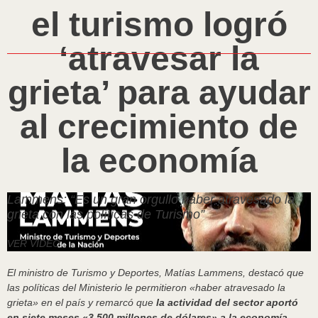
el turismo logró
‘atravesar la
grieta’ para ayudar
al crecimiento de
la economía
Lammens: “Es un gran orgullo haber atravesado la
grieta con las políticas de Turismo”
VER VIDEO
El ministro de Turismo y Deportes, Matías Lammens, destacó que
las políticas del Ministerio le permitieron «haber atravesado la
grieta» en el país y remarcó que
la actividad del sector aportó
en siete meses «3.500 millones de dólares» a la economía