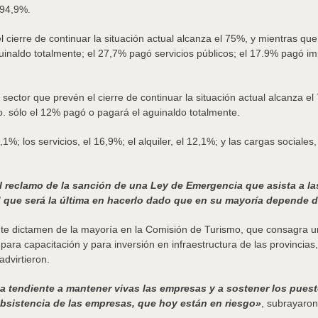
e 94,9%.
 cierre de continuar la situación actual alcanza el 75%, y mientras qu
aguinaldo totalmente; el 27,7% pagó servicios públicos; el 17.9% pagó 
ector que prevén el cierre de continuar la situación actual alcanza e
io. sólo el 12% pagó o pagará el aguinaldo totalmente.
%; los servicios, el 16,9%; el alquiler, el 12,1%; y las cargas social
reclamo de la sanción de una Ley de Emergencia que asista a la
d que será la última en hacerlo dado que en su mayoría depende d
 dictamen de la mayoría en la Comisión de Turismo, que consagra un “
ara capacitación y para inversión en infraestructura de las provincias
 advirtieron.
endiente a mantener vivas las empresas y a sostener los puestos
ubsistencia de las empresas, que hoy están en riesgo»
, subrayaron