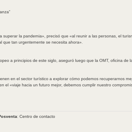
ianza
”
a superar la pandemia», precisó que «al reunir a las personas, el turi
bal que tan urgentemente se necesita ahora».
uropeo a principios de este siglo, aseguró luego que la OMT, oficina d
ienen en el sector turístico a explorar cómo podemos recuperarnos mej
ue en el «viaje hacia un futuro mejor, debemos cumplir nuestro compromi
Posventa
: Centro de contacto