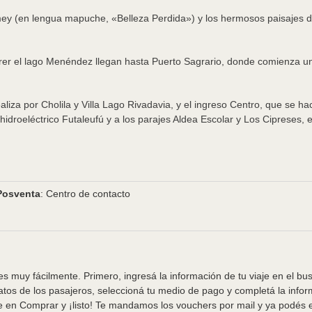
ey (en lengua mapuche, «Belleza Perdida») y los hermosos paisajes
er el lago Menéndez llegan hasta Puerto Sagrario, donde comienza un ci
iza por Cholila y Villa Lago Rivadavia, y el ingreso Centro, que se hac
hidroeléctrico Futaleufú y a los parajes Aldea Escolar y Los Cipreses, e
Posventa
: Centro de contacto
s muy fácilmente. Primero, ingresá la información de tu viaje en el bu
tos de los pasajeros, seleccioná tu medio de pago y completá la info
e en Comprar y ¡listo! Te mandamos los vouchers por mail y ya podés em