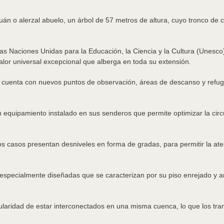
án o alerzal abuelo, un árbol de 57 metros de altura, cuyo tronco de 
las Naciones Unidas para la Educación, la Ciencia y la Cultura (Unesco
alor universal excepcional que alberga en toda su extensión.
 y cuenta con nuevos puntos de observación, áreas de descanso y refug
 equipamiento instalado en sus senderos que permite optimizar la circul
s casos presentan desniveles en forma de gradas, para permitir la ate
ecialmente diseñadas que se caracterizan por su piso enrejado y antid
cularidad de estar interconectados en una misma cuenca, lo que los tra