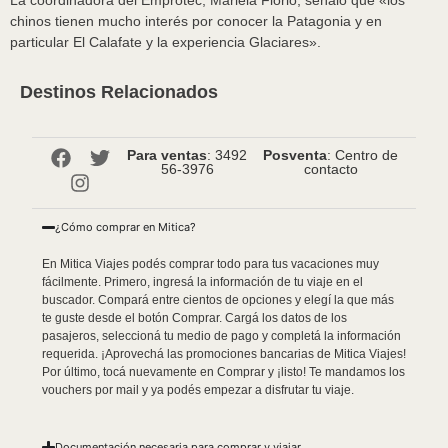
La coordinadora del Emprotec, Mariela Florio, señaló que «los
chinos tienen mucho interés por conocer la Patagonia y en
particular El Calafate y la experiencia Glaciares».
Destinos Relacionados
Para ventas
: 3492
Posventa
: Centro de
56-3976
contacto
¿Cómo comprar en Mitica?
En Mitica Viajes podés comprar todo para tus vacaciones muy
fácilmente. Primero, ingresá la información de tu viaje en el
buscador. Compará entre cientos de opciones y elegí la que más
te guste desde el botón Comprar. Cargá los datos de los
pasajeros, seleccioná tu medio de pago y completá la información
requerida. ¡Aprovechá las promociones bancarias de Mitica Viajes!
Por último, tocá nuevamente en Comprar y ¡listo! Te mandamos los
vouchers por mail y ya podés empezar a disfrutar tu viaje.
Documentación necesaria para comprar y viajar