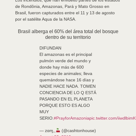
Los incendios, que han envuelto partes de los estados
de Rondônia, Amazonas, Pará y Mato Grosso en
Brasil, fueron capturados entre el 11 y 13 de agosto
por el satélite Aqua de la NASA.
Brasil alberga el 60% del área total del bosque
dentro de su territorio
DIFUNDAN
El amazonas es el principal
pulmón verde del mundo y
donde hay más de 600
especies de animales; lleva
quemándose hace 16 días y
NADIE HACE NADA. TOMEN
CONCIENCIA DE LO Q ESTÁ
PASANDO EN EL PLANETA
PORQUE ESTO ES ALGO
MUY
SERIO.
#PrayforAmazonia
pic.twitter.com/iiwdlbimK
— zɑɱ,,
(@cashtonhouse)