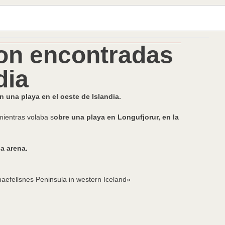
on encontradas
dia
 una playa en el oeste de Islandia.
 mientras volaba s
obre una playa en Longufjorur, en la
la arena.
naefellsnes Peninsula in western Iceland»