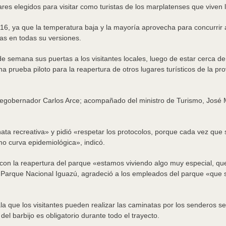
gares elegidos para visitar como turistas de los marplatenses que viven 
, ya que la temperatura baja y la mayoría aprovecha para concurrir a 
tas en todas su versiones.
de semana sus puertas a los visitantes locales, luego de estar cerca de
 prueba piloto para la reapertura de otros lugares turísticos de la pr
cegobernador Carlos Arce; acompañado del ministro de Turismo, José M
a recreativa» y pidió «respetar los protocolos, porque cada vez que se 
o curva epidemiológica», indicó.
 con la reapertura del parque «estamos viviendo algo muy especial, que
Parque Nacional Iguazú, agradeció a los empleados del parque «que si
la que los visitantes pueden realizar las caminatas por los senderos se
el barbijo es obligatorio durante todo el trayecto.