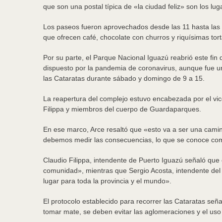
que son una postal típica de «la ciudad feliz» son los lu
Los paseos fueron aprovechados desde las 11 hasta las 16
que ofrecen café, chocolate con churros y riquísimas tor
Por su parte, el Parque Nacional Iguazú reabrió este fin 
dispuesto por la pandemia de coronavirus, aunque fue una
las Cataratas durante sábado y domingo de 9 a 15.
La reapertura del complejo estuvo encabezada por el vi
Filippa y miembros del cuerpo de Guardaparques.
En ese marco, Arce resaltó que «esto va a ser una caminat
debemos medir las consecuencias, lo que se conoce com
Claudio Filippa, intendente de Puerto Iguazú señaló que
comunidad», mientras que Sergio Acosta, intendente del 
lugar para toda la provincia y el mundo».
El protocolo establecido para recorrer las Cataratas seña
tomar mate, se deben evitar las aglomeraciones y el uso d