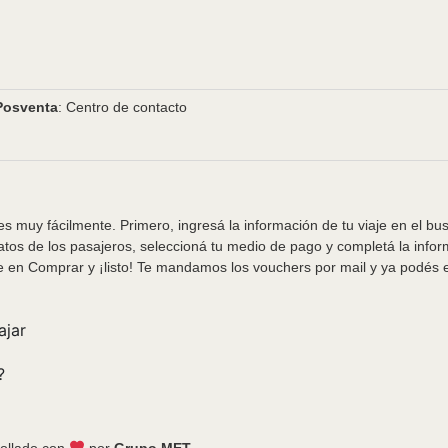
Posventa
: Centro de contacto
s muy fácilmente. Primero, ingresá la información de tu viaje en el bu
tos de los pasajeros, seleccioná tu medio de pago y completá la info
e en Comprar y ¡listo! Te mandamos los vouchers por mail y ya podés em
ajar
?
ollado con
por
Grupo MET