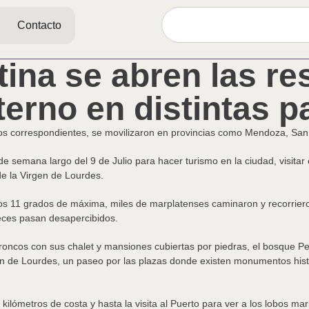
Contacto
ina se abren las re
terno en distintas p
os correspondientes, se movilizaron en provincias como Mendoza, San 
e semana largo del 9 de Julio para hacer turismo en la ciudad, visitar
de la Virgen de Lourdes.
os 11 grados de máxima, miles de marplatenses caminaron y recorriero
veces pasan desapercibidos.
roncos con sus chalet y mansiones cubiertas por piedras, el bosque P
rgen de Lourdes, un paseo por las plazas donde existen monumentos hi
lómetros de costa y hasta la visita al Puerto para ver a los lobos mar