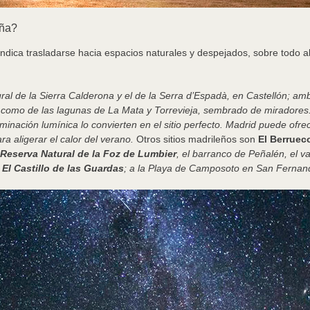
aña?
ca trasladarse hacia espacios naturales y despejados, sobre todo alej
ral de la Sierra Calderona y el de la Serra d’Espadà, en Castellón; a
í como de las lagunas de La Mata y Torrevieja, sembrado de miradore
minación lumínica lo convierten en el sitio perfecto. Madrid puede ofr
a aligerar el calor del verano.
Otros sitios madrileños son
El Berrueco
Reserva Natural de la Foz de Lumbier
, el barranco de Peñalén, el v
 El Castillo de las Guardas
; a la Playa de Camposoto en San Fernand