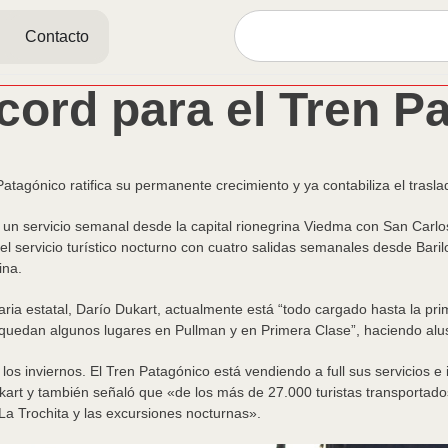
Contacto
écord para el Tren P
atagónico ratifica su permanente crecimiento y ya contabiliza el trasla
n un servicio semanal desde la capital rionegrina Viedma con San Carlos
 servicio turístico nocturno con cuatro salidas semanales desde Barilo
ina.
aria estatal, Darío Dukart, actualmente está “todo cargado hasta la p
 quedan algunos lugares en Pullman y en Primera Clase”, haciendo alus
 inviernos. El Tren Patagónico está vendiendo a full sus servicios e
 Dukart y también señaló que «de los más de 27.000 turistas transportad
n La Trochita y las excursiones nocturnas».