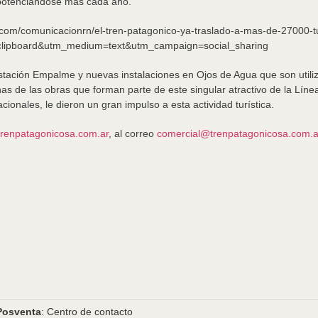
ga potenciándose más cada año.
d.com/comunicacionrn/el-tren-patagonico-ya-traslado-a-mas-de-27000-t
lipboard&utm_medium=text&utm_campaign=social_sharing
tación Empalme y nuevas instalaciones en Ojos de Agua que son utiliz
nas de las obras que forman parte de este singular atractivo de la Lín
cionales, le dieron un gran impulso a esta actividad turística.
/trenpatagonicosa.com.ar
, al correo
comercial@trenpatagonicosa.com.a
Posventa
: Centro de contacto