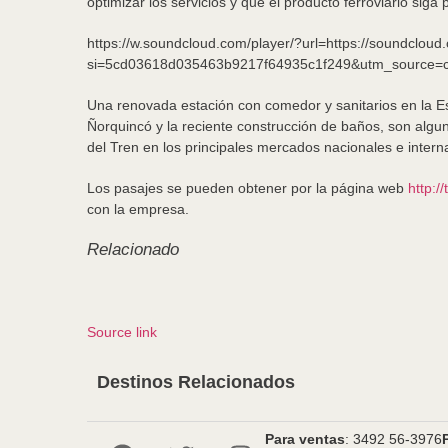
optimizar los servicios y que el producto ferroviario si
https://w.soundcloud.com/player/?url=https://soundclou
si=5cd03618d035463b9217f64935c1f249&utm_source=c
Una renovada estación con comedor y sanitarios en la Es
Ñorquincó y la reciente construcción de baños, son algu
del Tren en los principales mercados nacionales e interna
Los pasajes se pueden obtener por la página web
http:/
con la empresa.
Relacionado
Source link
Destinos Relacionados
Para ventas
: 3492 56-3976