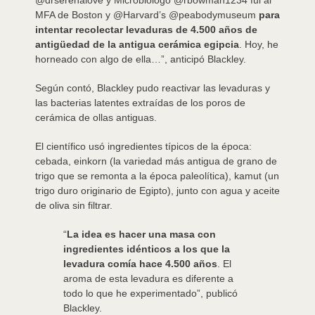
@drserenalove y Microbiólogo @rbowman1234 fui al
MFA de Boston y @Harvard’s @peabodymuseum
para
intentar recolectar levaduras de 4.500 años de
antigüedad de la antigua cerámica egipcia
. Hoy, he
horneado con algo de ella…”, anticipó Blackley.
Según contó, Blackley pudo reactivar las levaduras y
las bacterias latentes extraídas de los poros de
cerámica de ollas antiguas.
El científico usó ingredientes típicos de la época:
cebada, einkorn (la variedad más antigua de grano de
trigo que se remonta a la época paleolítica), kamut (un
trigo duro originario de Egipto), junto con agua y aceite
de oliva sin filtrar.
“
La idea es hacer una masa con
ingredientes idénticos a los que la
levadura comía hace 4.500 años
. El
aroma de esta levadura es diferente a
todo lo que he experimentado”, publicó
Blackley.