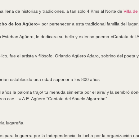
a llena de historias y tradiciones, a tan solo 4 Kms al Norte de
Villa de
obo de los Agüero
» por pertenecer a esta tradicional familia del lug
 Esteban Agüero, le dedicara su bello y extenso poema «Cantata del 
o, fue el artista y filósofo, Orlando Agüero Adaro, sobrino del poeta y 
rían establecido una edad superior a los 800 años.
años la paloma trajo/ tu menuda simiente por el aire/ y la sembró don
eros cae…» A.E. Agüero “Cantata del Abuelo Algarrobo”
ria lugareña.
os para la guerra por la Independencia, la lucha por la organización nac