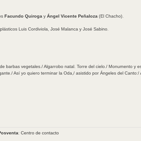
les
Facundo Quiroga
y
Ángel Vicente Peñaloza
(El Chacho).
 plásticos Luis Cordiviola, José Malanca y José Sabino.
barbas vegetales./ Algarrobo natal. Torre del cielo./ Monumento y estatu
gante./ Así yo quiero terminar la Oda,/ asistido por Ángeles del Canto:/
Posventa
: Centro de contacto