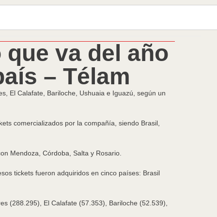
 que va del año
país – Télam
res, El Calafate, Bariloche, Ushuaia e Iguazú, según un
ickets comercializados por la compañía, siendo Brasil,
a con Mendoza, Córdoba, Salta y Rosario.
os tickets fueron adquiridos en cinco países: Brasil
res (288.295), El Calafate (57.353), Bariloche (52.539),