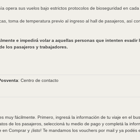
 opera sus vuelos bajo estrictos protocolos de bioseguridad en cada un
cas, toma de temperatura previo al ingreso al hall de pasajeros, así 
lmente e impedirá volar a aquellas personas que intenten evadir
de los pasajeros y trabajadores.
Posventa
: Centro de contacto
s muy fácilmente. Primero, ingresá la información de tu viaje en el bu
tos de los pasajeros, seleccioná tu medio de pago y completá la info
e en Comprar y ¡listo! Te mandamos los vouchers por mail y ya podés em