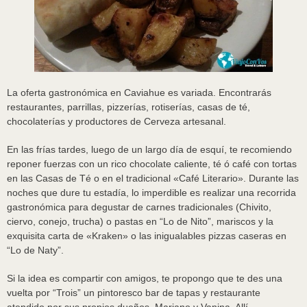
La oferta gastronómica en Caviahue es variada. Encontrarás
restaurantes, parrillas, pizzerías, rotiserías, casas de té,
chocolaterías y productores de Cerveza artesanal.
En las frías tardes, luego de un largo día de esquí, te recomiendo
reponer fuerzas con un rico chocolate caliente, té ó café con tortas
en las Casas de Té o en el tradicional «Café Literario». Durante las
noches que dure tu estadía, lo imperdible es realizar una recorrida
gastronómica para degustar de carnes tradicionales (Chivito,
ciervo, conejo, trucha) o pastas en “Lo de Nito”, mariscos y la
exquisita carta de «Kraken» o las inigualables pizzas caseras en
“Lo de Naty”.
Si la idea es compartir con amigos, te propongo que te des una
vuelta por “Trois” un pintoresco bar de tapas y restaurante
atendido por sus propios dueños, Mariano y Vanina. Allí